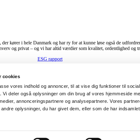
er kører i hele Danmark og har ry for at kunne løse også de udfordren
rhverv og privat – og vi har altid værdier som kvalitet, ordentlighed og 
ESG rapport
 cookies
passe vores indhold og annoncer, til at vise dig funktioner til soci
fik. Vi deler også oplysninger om din brug af vores hjemmeside m
 medier, annonceringspartnere og analysepartnere. Vores partne
ndre oplysninger, du har givet dem, eller som de har indsamlet 
ed | Website af
Tendentz