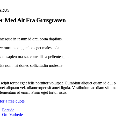
GRUS
er Med Alt Fra Grusgraven
ntesque in ipsum id orci porta dapibus.
c rutrum congue leo eget malesuada.
ent sapien massa, convallis a pellentesque.
as non nisi donec sollicitudin molestie.
cipit tortor eget felis porttitor volutpat. Curabitur aliquet quam id dui
amet aliquam vel, ullamcorper sit amet ligula. Vestibulum ac diam sit am
 elementum id enim. Proin eget tortor risus.
for a free quote
Forside
Om Varhede