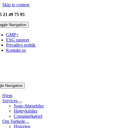
Skip to content
45
21 49 75 95
oggle Navigation
GMP+
ESG rapport
Privatlivs politik
Kontakt os
gle Navigation
Hjem
Services
Suge-/blæsebiler
Højtryksbiler
Containerkørsel
Om Varhede
Historien