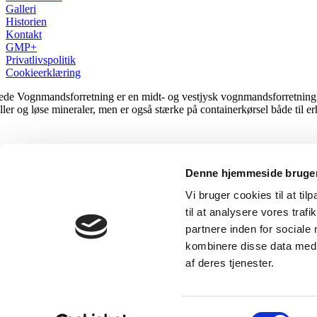
Galleri
Historien
Kontakt
GMP+
Privatlivspolitik
Cookieerklæring
ede Vognmandsforretning er en midt- og vestjysk vognmandsforretning, d
ller og løse mineraler, men er også stærke på containerkørsel både til e
Denne hjemmeside bruger
Vi bruger cookies til at til
ervej 26
til at analysere vores tra
 Aulum
partnere inden for sociale
21 49 75 95
kombinere disse data med a
@varhedevognmand.dk
af deres tjenester.
: 40 61 94 29
pyright 1998 - 2026 | Varhede Vogmandsforretning | All Rights Reserv
Samtykkevalg