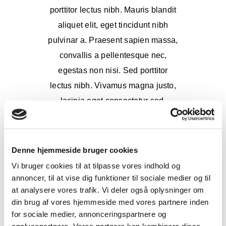
porttitor lectus nibh. Mauris blandit
aliquet elit, eget tincidunt nibh
pulvinar a. Praesent sapien massa,
convallis a pellentesque nec,
egestas non nisi. Sed porttitor
lectus nibh. Vivamus magna justo,
lacinia eget consectetur sed,
convallis at tellus. Proin eget tortor
risus. Vivamus magna justo, lacinia
eget consectetur sed, convallis at
Denne hjemmeside bruger cookies
tellus. Curabitur non nulla sit amet
Vi bruger cookies til at tilpasse vores indhold og
nisl tempus convallis quis ac lectus.
annoncer, til at vise dig funktioner til sociale medier og til
at analysere vores trafik. Vi deler også oplysninger om
Vivamus magna justo, lacinia eget
din brug af vores hjemmeside med vores partnere inden
consectetur sed, convallis at tellus.
for sociale medier, annonceringspartnere og
Proin eget tortor risus. Curabitur