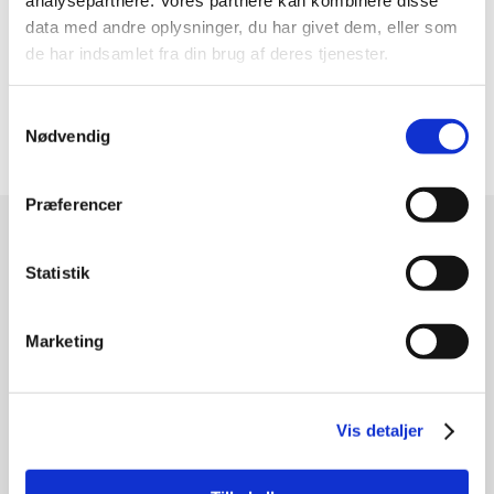
analysepartnere. Vores partnere kan kombinere disse
non nulla sit amet nisl tempus
data med andre oplysninger, du har givet dem, eller som
de har indsamlet fra din brug af deres tjenester.
convallis quis ac lectus. Quisque
velit nisi, pretium ut lacinia in,
Samtykkevalg
elementum id enim.
Nødvendig
Præferencer
Statistik
FORTSÆT MED AT LÆSE
Marketing
Mere Historie
Vis detaljer